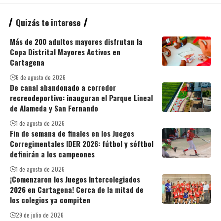
Quizás te interese
Más de 200 adultos mayores disfrutan la
Copa Distrital Mayores Activos en
Cartagena
6 de agosto de 2026
De canal abandonado a corredor
recreodeportivo: inauguran el Parque Lineal
de Alameda y San Fernando
1 de agosto de 2026
Fin de semana de finales en los Juegos
Corregimentales IDER 2026: fútbol y sóftbol
definirán a los campeones
1 de agosto de 2026
¡Comenzaron los Juegos Intercolegiados
2026 en Cartagena! Cerca de la mitad de
los colegios ya compiten
29 de julio de 2026