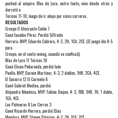
pecheó al umpire. Blas de Lezo, entre tanto, vino desde atrás y
derrotó a
Torices 11-10, luego de ir abajo por cinco carreras.
RESULTADOS
Crespo 0 Almirante Colón 7
Ganó Eusebio Pérez. Perdió Silfredo
Herrera. MVP, Eduardo Cabrera, 4-2, 2H, 1CA, 2CE. (El juego iba 8-5
para
Crespo, en el sexto inning, cuando se confiscó).
Blas de Lezo 11 Torices 10
Ganó Eliseo Peñaranda, perdió Iván
Puello. MVP, Darwin Martínez, 4-3, 2 dobles, 1HR, 2CA, 4CE.
El Socorro 12 El Carmelo 6
Ganó Gabriel Medina, perdió
Alejandro Mendoza. MVP, Fabián Duque, 4-3, 1BB, 1HR, 1H, 1 doble,
1CA, 4CI.
Las Palmeras 8 Los Cerros 3
Ganó Ricardo Herrera, perdió Elías
Mendoza. MVP, Steven Palacios, 4-2, 2H, 1CA, 2CE.