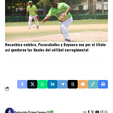
Bocachica celebra, Pasacaballos y Bayunca van por el título:
así quedaron las finales del sóftbol corregimental
Redacción PrimerTiempo.CO