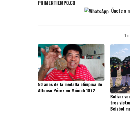
PRIMERTIEMPO.CO
Únete a n
Te
50 años de la medalla olímpica de
Alfonso Pérez en Múnich 1972
Bolívar ve
tres victo
Béisbol m