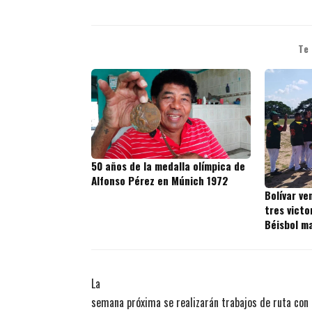
Te
50 años de la medalla olímpica de
Alfonso Pérez en Múnich 1972
Bolívar ve
tres victo
Béisbol m
La
semana próxima se realizarán trabajos de ruta con 