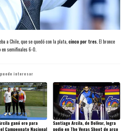
eba a Chile, que se quedó con la plata,
cinco por tres
. El bronce
 en semifinales 6-0.
 puede interesar
Arcila ganó oro para
Santiago Arcila, de Bolívar, logra
n el Campeonato Nacional
podio en The Vegas Shoot de arco