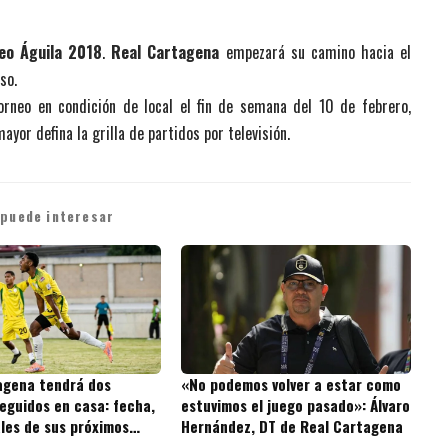
eo Águila 2018
.
Real Cartagena
empezará su camino hacia el
so.
orneo en condición de local el fin de semana del 10 de febrero,
yor defina la grilla de partidos por televisión.
 puede interesar
agena tendrá dos
«No podemos volver a estar como
eguidos en casa: fecha,
estuvimos el juego pasado»: Álvaro
ales de sus próximos
Hernández, DT de Real Cartagena