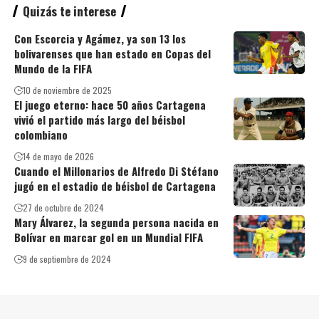
Quizás te interese
Con Escorcia y Agámez, ya son 13 los
bolivarenses que han estado en Copas del
Mundo de la FIFA
10 de noviembre de 2025
El juego eterno: hace 50 años Cartagena
vivió el partido más largo del béisbol
colombiano
14 de mayo de 2026
Cuando el Millonarios de Alfredo Di Stéfano
jugó en el estadio de béisbol de Cartagena
27 de octubre de 2024
Mary Álvarez, la segunda persona nacida en
Bolívar en marcar gol en un Mundial FIFA
9 de septiembre de 2024