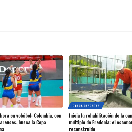
OTROS DEPORTES
ahora en voleibol: Colombia, con
Inicia la rehabilitación de la ca
varenses, busca la Copa
múltiple de Fredonia: el escena
na
reconstruido