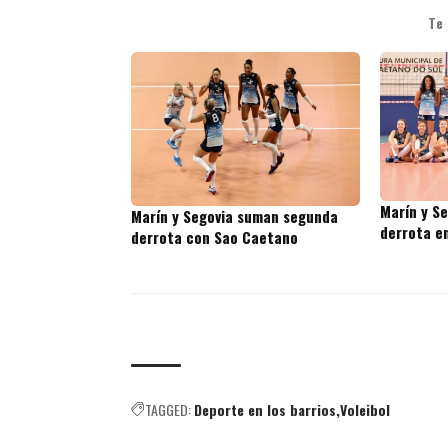
Te
Marín y S
Marín y Segovia suman segunda
derrota en
derrota con Sao Caetano
TAGGED:
Deporte en los barrios
Voleibol