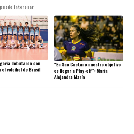
 puede interesar
egovia debutaron con
“En Sao Caetano nuestro objetivo
 el voleibol de Brasil
es llegar a Play-off”: María
Alejandra Marín