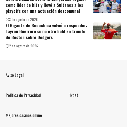
como líder de hits y llevó a Sultanes a los
playoffs con una actuación descomunal
3 de agosto de 2026
El Gigante de Bocachica volvió a responder:
Tayron Guerrero sumó otro hold en triunfo
de Boston sobre Dodgers
2 de agosto de 2026
Aviso Legal
Política de Privacidad
1xbet
Mejores casinos online