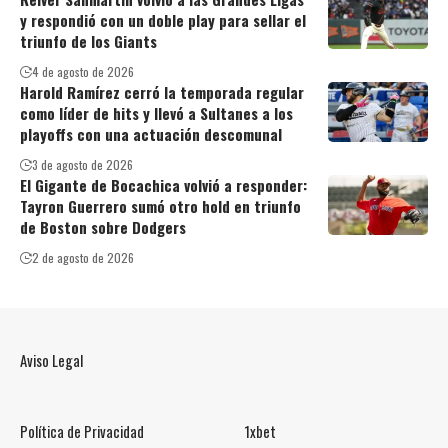
y respondió con un doble play para sellar el
triunfo de los Giants
4 de agosto de 2026
Harold Ramírez cerró la temporada regular
como líder de hits y llevó a Sultanes a los
playoffs con una actuación descomunal
3 de agosto de 2026
El Gigante de Bocachica volvió a responder:
Tayron Guerrero sumó otro hold en triunfo
de Boston sobre Dodgers
2 de agosto de 2026
Aviso Legal
Política de Privacidad
1xbet