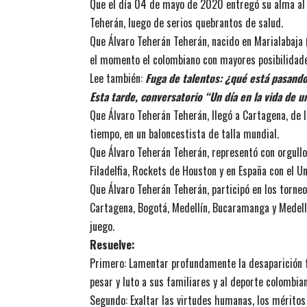
Que el día 04 de mayo de 2020 entregó su alma al 
Teherán, luego de serios quebrantos de salud.
Que Álvaro Teherán Teherán, nacido en Marialabaja (B
el momento el colombiano con mayores posibilidade
Lee también:
Fuga de talentos: ¿qué está pasando
Esta tarde, conversatorio “Un día en la vida de u
Que Álvaro Teherán Teherán, llegó a Cartagena, de 
tiempo, en un baloncestista de talla mundial.
Que Álvaro Teherán Teherán, representó con orgullo
Filadelfia, Rockets de Houston y en España con el U
Que Álvaro Teherán Teherán, participó en los torne
Cartagena, Bogotá, Medellín, Bucaramanga y Medellí
juego.
Resuelve:
Primero: Lamentar profundamente la desaparición fí
pesar y luto a sus familiares y al deporte colombian
Segundo: Exaltar las virtudes humanas, los méritos