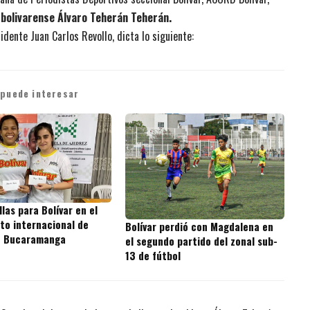
 bolivarense Álvaro Teherán Teherán.
dente Juan Carlos Revollo, dicta lo siguiente:
 puede interesar
las para Bolívar en el
o internacional de
Bolívar perdió con Magdalena en
n Bucaramanga
el segundo partido del zonal sub-
13 de fútbol