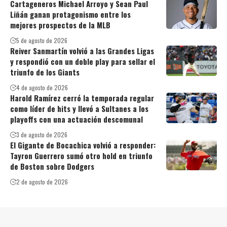
Cartageneros Michael Arroyo y Sean Paul
Liñán ganan protagonismo entre los
mejores prospectos de la MLB
5 de agosto de 2026
Reiver Sanmartín volvió a las Grandes Ligas
y respondió con un doble play para sellar el
triunfo de los Giants
4 de agosto de 2026
Harold Ramírez cerró la temporada regular
como líder de hits y llevó a Sultanes a los
playoffs con una actuación descomunal
3 de agosto de 2026
El Gigante de Bocachica volvió a responder:
Tayron Guerrero sumó otro hold en triunfo
de Boston sobre Dodgers
2 de agosto de 2026