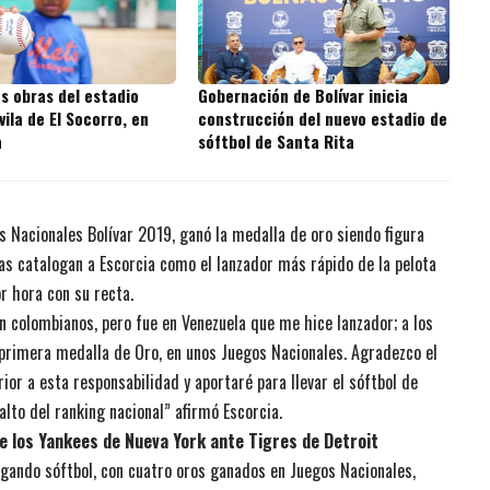
s obras del estadio
Gobernación de Bolívar inicia
vila de El Socorro, en
construcción del nuevo estadio de
a
sóftbol de Santa Rita
os Nacionales Bolívar 2019, ganó la medalla de oro siendo figura
s catalogan a Escorcia como el lanzador más rápido de la pelota
or hora con su recta.
n colombianos, pero fue en Venezuela que me hice lanzador; a los
 primera medalla de Oro, en unos Juegos Nacionales. Agradezco el
rior a esta responsabilidad y aportaré para llevar el sóftbol de
lto del ranking nacional” afirmó Escorcia.
de los Yankees de Nueva York ante Tigres de Detroit
jugando sóftbol, con cuatro oros ganados en Juegos Nacionales,