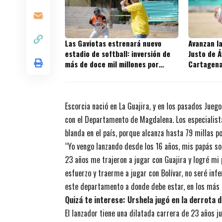
Las Gaviotas estrenará nuevo
Avanzan la
estadio de softball: inversión de
Justo de Á
más de doce mil millones por
Cartagen
parte de la Gobernación de Bolívar
Escorcia nació en La Guajira, y en los pasados Jueg
con el Departamento de Magdalena. Los especialista
blanda en el país, porque alcanza hasta 79 millas p
“Yo vengo lanzando desde los 16 años, mis papás so
23 años me trajeron a jugar con Guajira y logré mi
esfuerzo y traerme a jugar con Bolívar, no seré infe
este departamento a donde debe estar, en los más a
Quizá te interese:
Urshela jugó en la derrota 
El lanzador tiene una dilatada carrera de 23 años 