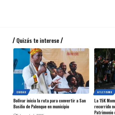
Quizás te interese
CIUDAD
ATLETISMO
Bolívar inicia la ruta para convertir a San
La 15K Momp
Basilio de Palenque en municipio
recorrido n
Patrimonio 