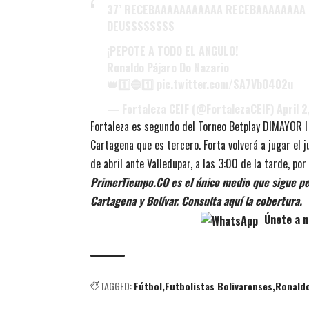
37’ RECEBAAAAAAAAAAA RECEBAAAAAAAA
DEUSSSSSSSS
¡PEPOTE A TODO EL ANGULO!
Ronaldo Pájaro Do Nazario
👑1️⃣🔵1️⃣
pic.twitter.com/SA7VbO402u
— Fortaleza CEIF (@FortalezaCEIF)
April 
Fortaleza es segundo del Torneo Betplay DIMAYOR 
Cartagena que es tercero. Forta volverá a jugar el 
de abril ante Valledupar, a las 3:00 de la tarde, p
PrimerTiempo.CO es el único medio que sigue pe
Cartagena y Bolívar. Consulta aquí la cobertura.
Únete a n
TAGGED:
Fútbol
Futbolistas Bolivarenses
Ronaldo