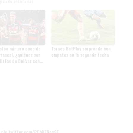
 puede interesar
rofeo número once de
Torneo BetPlay sorprende con
rrascal, ¿quiénes son
empates en la segunda fecha
listas de Bolívar con
os en la historia?
pic.twitter.com/PDbKF9rg9F