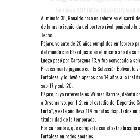
— Fortaleza CEIF (@FortalezaCEIF)
April 
Al minuto 38, Ronaldo cazó un rebote en el carril d
de la mano izquierda del portero rival, poniendo la
Techo.
Pájaro, volante de 20 años cumplidos en febrero pa
del mundo con Brasil justo en el mismo año de su na
Luego pasó por Cartagena FC, y fue convocado a sele
Precisamente jugando con la Selección Bolívar, lo v
Fortaleza, y lo llevó a apenas con 14 años a la inst
sub-17 y sub-20.
Pájaro, cuyo referente es Wilmar Barrios, debutó c
a Orsomarso, por 1-2, en el estadio del Deportivo Ca
Forta”, y este año lleva 114 minutos disputados en 
titularidad de la temporada.
Por su nombre, que comparte con el astro brasilero
Fortaleza en redes sociales.