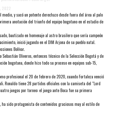
4, 2022
el medio, y sacó un potente derechazo desde fuera del área al palo
 primera anotación del triunfo del equipo bogotano en el estadio de
sado, bautizado en homenaje al astro brasilero que sería campeón
cimiento, inició jugando en el DIM Arjona de su pueblo natal.
cciones Bolívar.
io Sebastián Oliveros, entonces técnico de la Selección Bogotá y de
itución bogotana, donde hizo todo su proceso en equipos sub-15,
omo profesional el 20 de febrero de 2020, cuando Fortaleza venció
li. Ronaldo tiene 28 partidos oficiales con la camiseta del “Lord
cuatro juegos por torneo: el juego ante Boca fue su primera
, ha sido protagonista de contenidos graciosos muy al estilo de