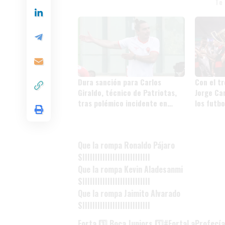
Te
Dura sanción para Carlos
Con el t
Giraldo, técnico de Patriotas,
Jorge Ca
tras polémico incidente en
los futbo
Torneo BetPlay
más títul
Que la rompa Ronaldo Pájaro
SIIIIIIIIIIIIIIIIIIIIIIIIIII
Que la rompa Kevin Aladesanmi
SIIIIIIIIIIIIIIIIIIIIIIIIIII
Que la rompa Jaimito Alvarado
SIIIIIIIIIIIIIIIIIIIIIIIIIII
Forta 3️⃣ Boca Juniors 1️⃣
#FortaLaProfecía