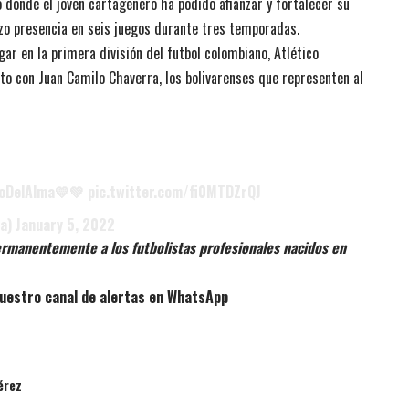
o donde el joven cartagenero ha podido afianzar y fortalecer su
hizo presencia en seis juegos durante tres temporadas.
gar en la primera división del futbol colombiano, Atlético
nto con Juan Camilo Chaverra, los bolivarenses que representen al
oDelAlma
💛💚
pic.twitter.com/fi0MTDZrQJ
ga)
January 5, 2022
rmanentemente a los futbolistas profesionales nacidos en
uestro canal de alertas en WhatsApp
érez