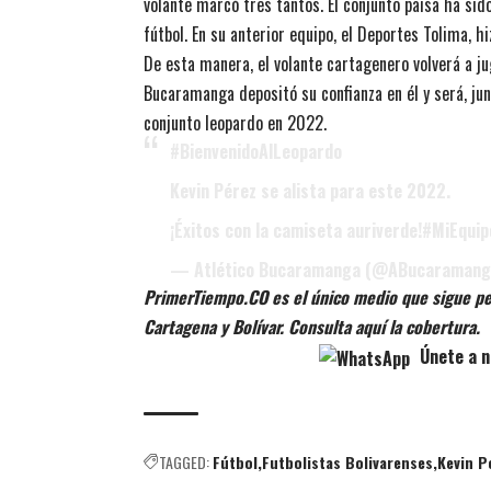
volante marcó tres tantos. El conjunto paisa ha sid
fútbol. En su anterior equipo, el Deportes Tolima, 
De esta manera, el volante cartagenero volverá a ju
Bucaramanga depositó su confianza en él y será, ju
conjunto leopardo en 2022.
#BienvenidoAlLeopardo
Kevin Pérez se alista para este 2022.
¡Éxitos con la camiseta auriverde!
#MiEquip
— Atlético Bucaramanga (@ABucaraman
PrimerTiempo.CO es el único medio que sigue pe
Cartagena y Bolívar. Consulta aquí la cobertura.
Únete a n
TAGGED:
Fútbol
Futbolistas Bolivarenses
Kevin P