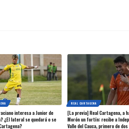
GENA
REAL CARTAGENA
raciano interesa a Junior de
[La previa] Real Cartagena, a h
? ¿El lateral se quedará o se
Morón un fortín: recibe a Inde
 Cartagena?
Valle del Cauca, primero de dos