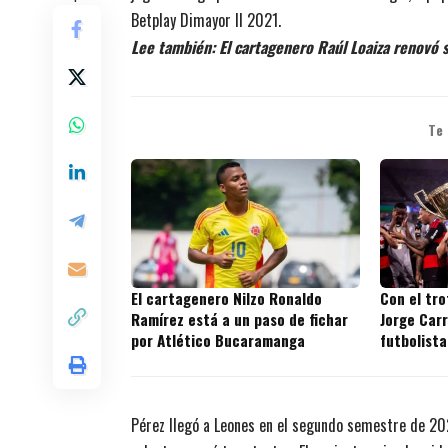
Betplay Dimayor II 2021.
Lee también:
El cartagenero Raúl Loaiza renovó s
Te
El cartagenero Nilzo Ronaldo
Con el tr
Ramírez está a un paso de fichar
Jorge Carr
por Atlético Bucaramanga
futbolista
títulos en
Pérez llegó a Leones en el segundo semestre de 20