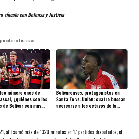
u vínculo con Defensa y Justicia
 puede interesar
ofeo número once de
Bolivarenses, protagonistas en
ascal, ¿quiénes son los
Santa Fe vs. Unión: cuatro buscan
s de Bolívar con más
acercarse a los octavos de la
 la historia?
Copa BetPlay
21, allí sumó más de 1320 minutos en 17 partidos disputados, el