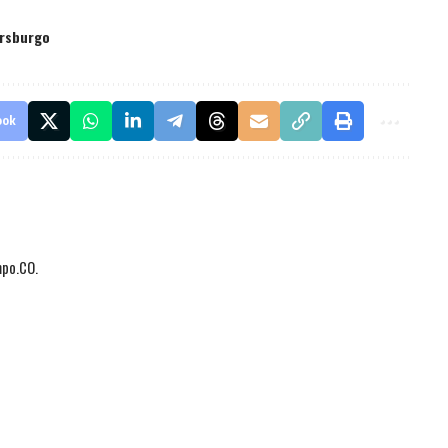
ersburgo
ook
mpo.CO.