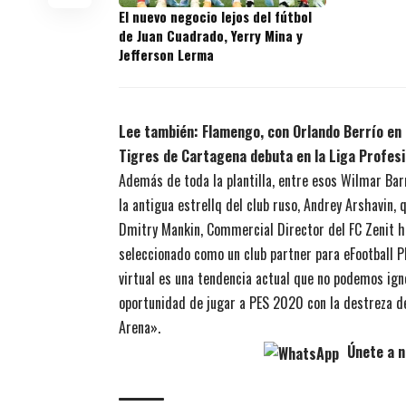
El nuevo negocio lejos del fútbol
de Juan Cuadrado, Yerry Mina y
Jefferson Lerma
Lee también:
Flamengo, con Orlando Berrío en 
Tigres de Cartagena debuta en la Liga Profesi
Además de toda la plantilla, entre esos Wilmar Bar
la antigua estrellq del club ruso, Andrey Arshavin, 
Dmitry Mankin, Commercial Director del FC Zenit h
seleccionado como un club partner para eFootball P
virtual es una tendencia actual que no podemos ign
oportunidad de jugar a PES 2020 con la destreza de
Arena».
Únete a n