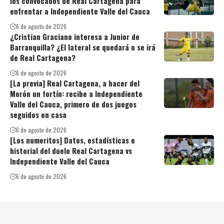
los convocados de Real Cartagena para
enfrentar a Independiente Valle del Cauca
6 de agosto de 2026
¿Cristian Graciano interesa a Junior de
Barranquilla? ¿El lateral se quedará o se irá
de Real Cartagena?
6 de agosto de 2026
[La previa] Real Cartagena, a hacer del
Morón un fortín: recibe a Independiente
Valle del Cauca, primero de dos juegos
seguidos en casa
6 de agosto de 2026
[Los numeritos] Datos, estadísticas e
historial del duelo Real Cartagena vs
Independiente Valle del Cauca
6 de agosto de 2026