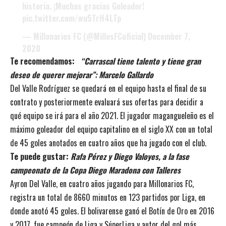
historia. ¡Muchas gracias Goleador!
pic.twitter.com/wu5TrH4LTp
— Millonarios FC (@MillosFCoficial)
December 7,
2020
Te recomendamos:
“Carrascal tiene talento y tiene gran
deseo de querer mejorar”: Marcelo Gallardo
Del Valle Rodríguez se quedará en el equipo hasta el final de su
contrato y posteriormente evaluará sus ofertas para decidir a
qué equipo se irá para el año 2021. El jugador magangueleño es el
máximo goleador del equipo capitalino en el siglo XX con un total
de 45 goles anotados en cuatro años que ha jugado con el club.
Te puede gustar:
Rafa Pérez y Diego Valoyes, a la fase
campeonato de la Copa Diego Maradona con Talleres
Ayron Del Valle, en cuatro años jugando para Millonarios FC,
registra un total de 8660 minutos en 123 partidos por Liga, en
donde anotó 45 goles. El bolivarense ganó el Botín de Oro en 2016
y 2017, fue campeón de Liga y SúperLiga y autor del gol más