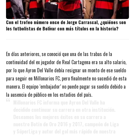
Con el trofeo número once de Jorge Carrascal, ¿quiénes son
los futbolistas de Bolívar con más títulos en la historia?
En días anteriores, se conoció que una de las trabas de la
continuidad del ex jugador de Real Cartagena era su alto salario,
por lo que Ayron Del Valle debía resignar un monto de ese sueldo
para seguir en Millonarios FC, pero finalmente no sucedió de esta
manera. El equipo ‘embajador’ no puede pagar su sueldo debido a
la ausencia de público en los estadios del país.
Millonarios FC informa que Ayron Del Valle ha
decidido continuar su carrera en otra institución.
Deseamos los mejores éxitos en su carrera a
nuestro Botín de Oro 2016 y 2017, campeón de Liga
y SúperLiga y autor del gol más rápido de nuestra