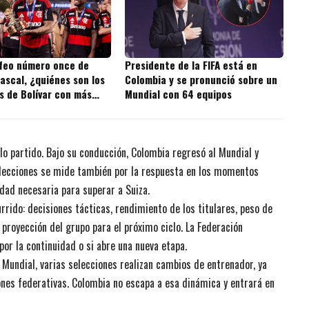
ofeo número once de
Presidente de la FIFA está en
ascal, ¿quiénes son los
Colombia y se pronunció sobre un
s de Bolívar con más
Mundial con 64 equipos
 la historia?
lo partido. Bajo su conducción, Colombia regresó al Mundial y
selecciones se mide también por la respuesta en los momentos
ridad necesaria para superar a Suiza.
rrido: decisiones tácticas, rendimiento de los titulares, peso de
 proyección del grupo para el próximo ciclo. La Federación
por la continuidad o si abre una nueva etapa.
a Mundial, varias selecciones realizan cambios de entrenador, ya
iones federativas. Colombia no escapa a esa dinámica y entrará en