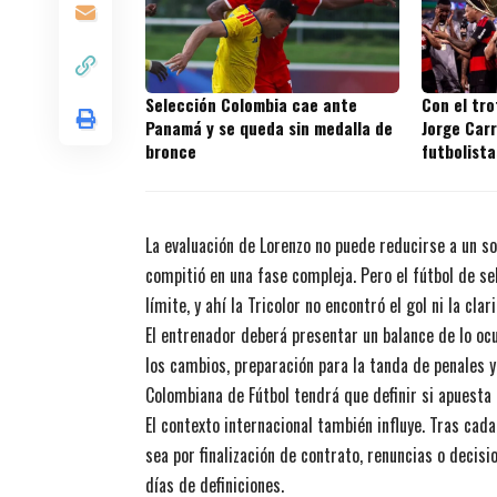
Selección Colombia cae ante
Con el tr
Panamá y se queda sin medalla de
Jorge Carr
bronce
futbolista
títulos en
La evaluación de Lorenzo no puede reducirse a un so
compitió en una fase compleja. Pero el fútbol de 
límite, y ahí la Tricolor no encontró el gol ni la cla
El entrenador deberá presentar un balance de lo ocu
los cambios, preparación para la tanda de penales y
Colombiana de Fútbol tendrá que definir si apuesta 
El contexto internacional también influye. Tras cad
sea por finalización de contrato, renuncias o decis
días de definiciones.