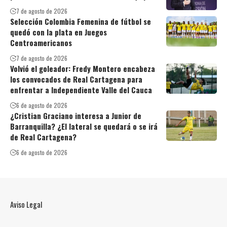
7 de agosto de 2026
Selección Colombia Femenina de fútbol se
quedó con la plata en Juegos
Centroamericanos
7 de agosto de 2026
Volvió el goleador: Fredy Montero encabeza
los convocados de Real Cartagena para
enfrentar a Independiente Valle del Cauca
6 de agosto de 2026
¿Cristian Graciano interesa a Junior de
Barranquilla? ¿El lateral se quedará o se irá
de Real Cartagena?
6 de agosto de 2026
Aviso Legal