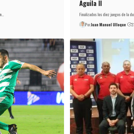
Águila II
on…
Finalizados los diez juegos de la d
Por
Juan Manuel Ulloque
2