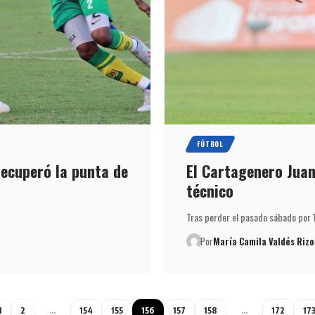
FÚTBOL
recuperó la punta de
El Cartagenero Juan
técnico
Tras perder el pasado sábado por 1
Por
María Camila Valdés Rizo
1
2
…
154
155
156
157
158
…
172
17