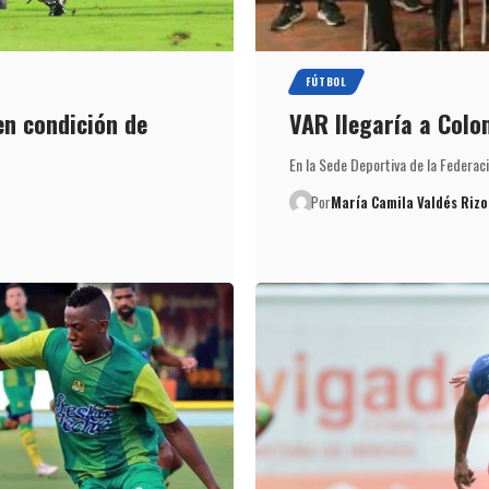
FÚTBOL
en condición de
VAR llegaría a Colom
En la Sede Deportiva de la Federac
Por
María Camila Valdés Rizo