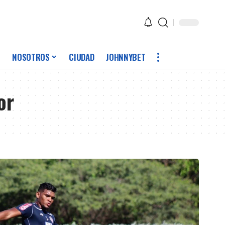
NOSOTROS
CIUDAD
JOHNNYBET
or