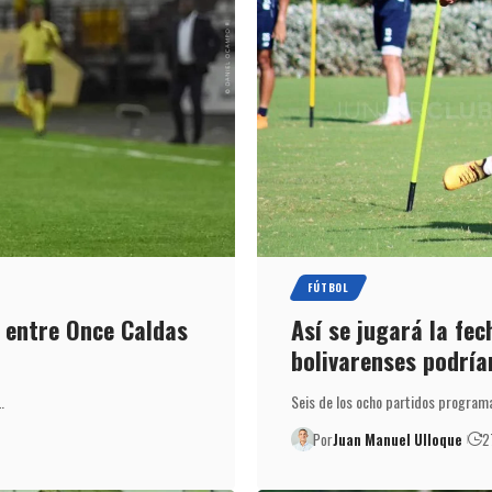
FÚTBOL
 entre Once Caldas
Así se jugará la fec
bolivarenses podría
…
Seis de los ocho partidos programa
Por
Juan Manuel Ulloque
2