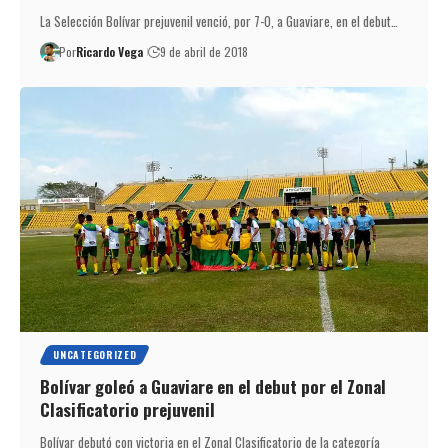
La Selección Bolívar prejuvenil venció, por 7-0, a Guaviare, en el debut…
Por
Ricardo Vega
9 de abril de 2018
UNCATEGORIZED
‪Bolívar goleó a Guaviare en el debut por el Zonal
Clasificatorio prejuvenil‬
Bolívar debutó con victoria en el Zonal Clasificatorio de la categoría