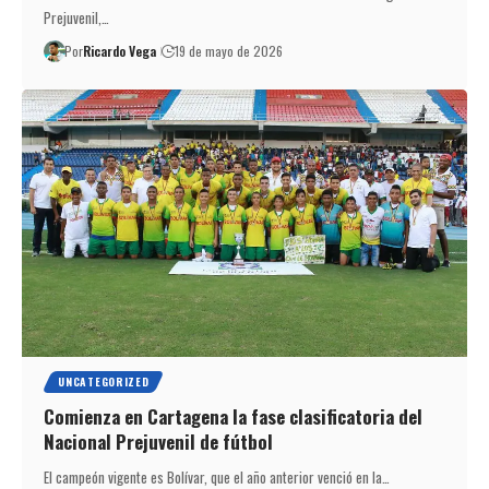
Prejuvenil,…
Por
Ricardo Vega
19 de mayo de 2026
UNCATEGORIZED
Comienza en Cartagena la fase clasificatoria del
Nacional Prejuvenil de fútbol
El campeón vigente es Bolívar, que el año anterior venció en la…