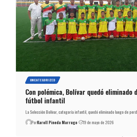
UNCATEGORIZED
Con polémica, Bolívar quedó eliminado d
fútbol infantil
La Selección Bolívar, categoría infantil, quedó eliminado luego de per
Por
Karoll Pineda Marrugo
19 de mayo de 2026