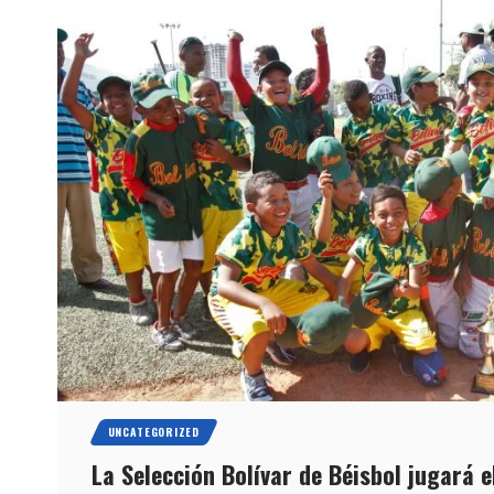
UNCATEGORIZED
La Selección Bolívar de Béisbol jugará e