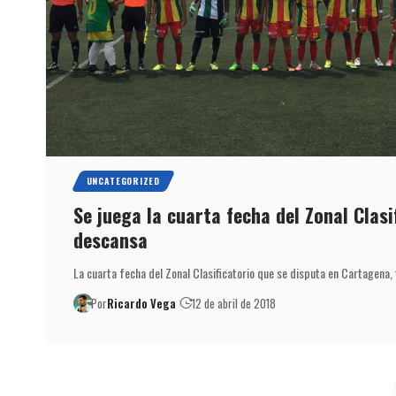
UNCATEGORIZED
Se juega la cuarta fecha del Zonal Clasi
descansa
La cuarta fecha del Zonal Clasificatorio que se disputa en Cartagena,
Por
Ricardo Vega
12 de abril de 2018