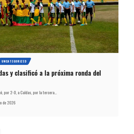
UNCATEGORIZED
das y clasificó a la próxima ronda del
ió, por 2-0, a Caldas, por la tercera…
yo de 2026