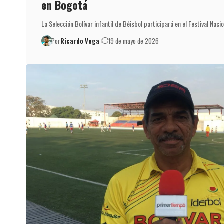
en Bogotá
La Selección Bolívar infantil de Béisbol participará en el Festival Nac
Por
Ricardo Vega
19 de mayo de 2026