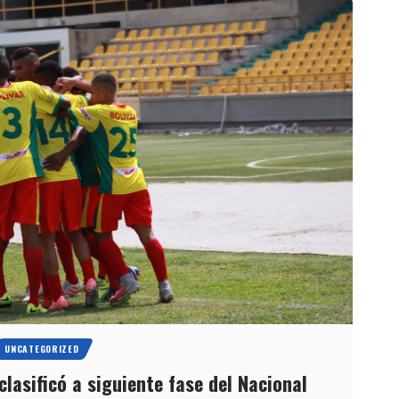
UNCATEGORIZED
clasificó a siguiente fase del Nacional