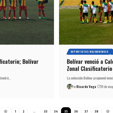
DEPORTISTAS BOLIVARENSES
ficatorio; Bolívar
Bolívar venció a Cal
Zonal Clasificatorio
 tendrá…
La selección Bolívar prejuvenil venc
Por
Ricardo Vega
19 de ma
1
2
…
33
34
35
36
37
38