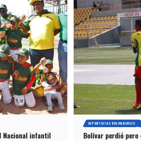
DEPORTISTAS BOLIVARENSES
l Nacional infantil
Bolívar perdió pero 