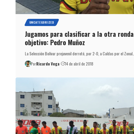
UNCATEGORIZED
Jugamos para clasificar a la otra ronda
objetivo: Pedro Muñoz
La Selección Bolívar prejuvenil derrotó, por 2-0, a Caldas por el Zonal
Por
Ricardo Vega
14 de abril de 2018