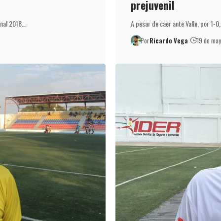
prejuvenil
ional 2018…
A pesar de caer ante Valle, por 1-0
Por
Ricardo Vega
19 de ma