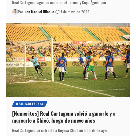
Real Cartagena sigue su andar en el Torneo y Copa Águila, por…
Por
Juan Manuel Ulloque
17 de mayo de 2026
REAL CARTAGENA
[Numeritos] Real Cartagena volvió a ganarle y a
marcarle a Chicó, luego de nueve años
Real Cartagena se enfrentó a Boyacá Chicó en la tarde de ayer,…