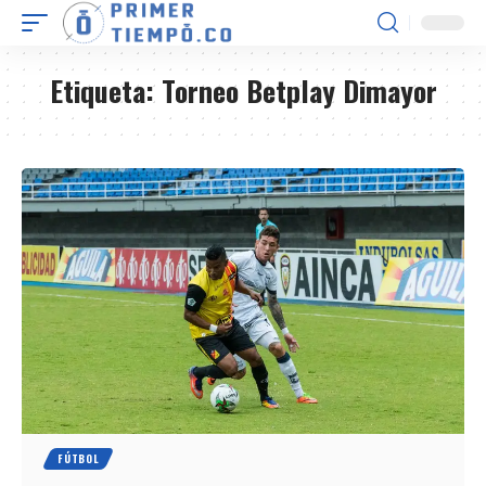
Etiqueta:
Torneo Betplay Dimayor
FÚTBOL