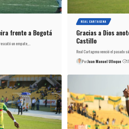
REAL CARTAGENA
ira frente a Bogotá
Gracias a Dios anot
Castillo
 rescató un empate,…
Real Cartagena venció el pasado sá
Por
Juan Manuel Ulloque
1