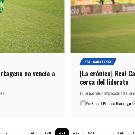
REAL CARTAGENA
artagena no vencía a
[La crónica] Real C
cerca del liderato
eza…
En un partido complicado ante un 
Por
Karoll Pineda Marrugo
2
…
419
420
421
422
423
…
446
4