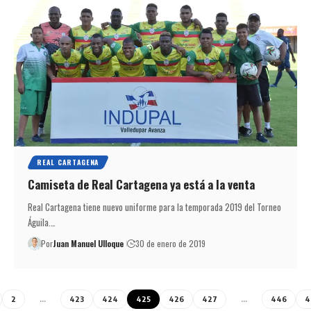
REAL CARTAGENA
Camiseta de Real Cartagena ya está a la venta
Real Cartagena tiene nuevo uniforme para la temporada 2019 del Torneo
Águila.…
Por
Juan Manuel Ulloque
30 de enero de 2019
2
…
423
424
425
426
427
…
446
4