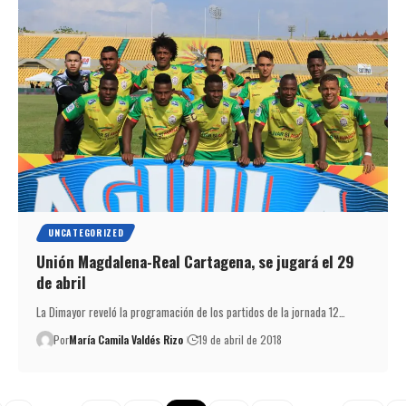
UNCATEGORIZED
Unión Magdalena-Real Cartagena, se jugará el 29
de abril
La Dimayor reveló la programación de los partidos de la jornada 12…
Por
María Camila Valdés Rizo
19 de abril de 2018