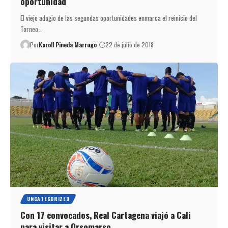
oportunidad
El viejo adagio de las segundas oportunidades enmarca el reinicio del
Torneo…
Por
Karoll Pineda Marrugo
22 de julio de 2018
UNCATEGORIZED
Con 17 convocados, Real Cartagena viajó a Cali
para visitar a Orsomarso