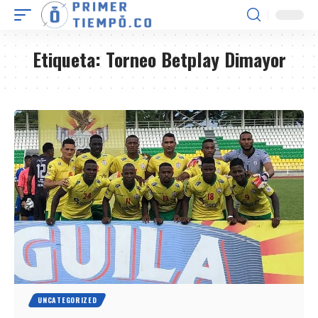
Etiqueta:
Torneo Betplay Dimayor
UNCATEGORIZED