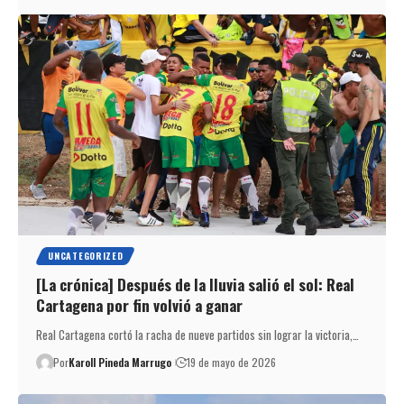
UNCATEGORIZED
[La crónica] Después de la lluvia salió el sol: Real
Cartagena por fin volvió a ganar
Real Cartagena cortó la racha de nueve partidos sin lograr la victoria,…
Por
Karoll Pineda Marrugo
19 de mayo de 2026