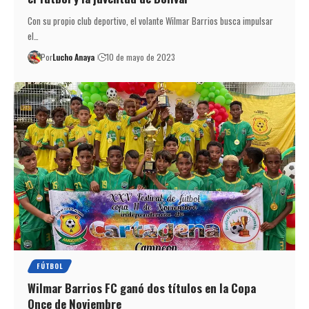
Con su propio club deportivo, el volante Wilmar Barrios busca impulsar
el…
Por
Lucho Anaya
10 de mayo de 2023
FÚTBOL
Wilmar Barrios FC ganó dos títulos en la Copa
Once de Noviembre