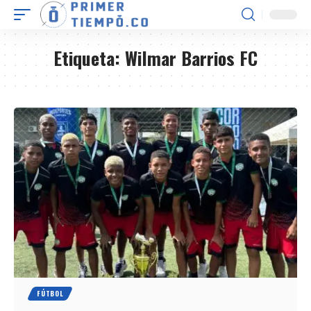
Etiqueta:
Wilmar Barrios FC
FÚTBOL