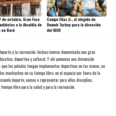
2 de octubre, Gran Foro
Campo Elías Jr., el elegido de
ndidatos a la Alcaldía de
Dumek Turbay para la dirección
a en Barú
del IDER
deporte y la recreación. Incluso hemos denominado una gran
cativa, deportiva y cultural. Y ahí ponemos una dimensión
 que los pelados tengan implementos deportivos en las manos, no
los muchachos en su tiempo libre, en el espacio por fuera de la
ticando deporte, vamos a representar para ellos disciplina,
 tiempo libre para la salud y para la recreación.