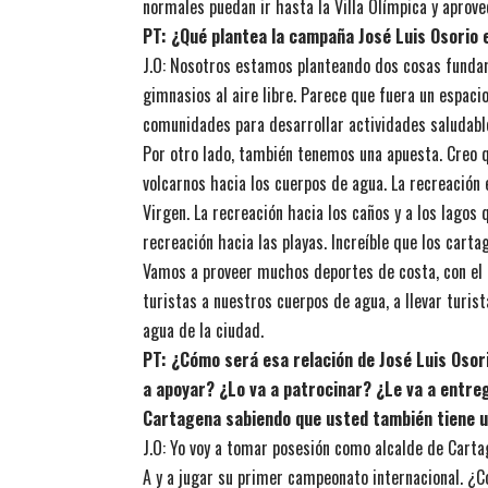
normales puedan ir hasta la Villa Olímpica y aprov
PT: ¿Qué plantea la campaña José Luis Osorio e
J.O: Nosotros estamos planteando dos cosas fundam
gimnasios al aire libre. Parece que fuera un espaci
comunidades para desarrollar actividades saludabl
Por otro lado, también tenemos una apuesta. Creo 
volcarnos hacia los cuerpos de agua. La recreación 
Virgen. La recreación hacia los caños y a los lagos 
recreación hacia las playas. Increíble que los car
Vamos a proveer muchos deportes de costa, con el o
turistas a nuestros cuerpos de agua, a llevar turist
agua de la ciudad.
PT: ¿Cómo será esa relación de José Luis Osor
a apoyar? ¿Lo va a patrocinar? ¿Le va a entr
Cartagena sabiendo que usted también tiene un
J.O: Yo voy a tomar posesión como alcalde de Cartag
A y a jugar su primer campeonato internacional. ¿