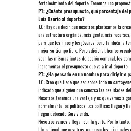
fortalecimiento del deporte. Tenemos una propuest
PT: ¿Cuánto presupuesto, qué porcentaje del p
Luis Osorio al deporte?
J.O: Hay que decir que nosotros planteamos la creac
una estructura orgánica, más gente, más recursos,
para que los niños y los jóvenes, pero también la t
mejor su tiempo libre. Pero adicional, hemos crea
sean las mismas juntas de acción comunal, los comu
incrementar el presupuesto que va a ir al deporte.
PT: ¿Ha pensado en un nombre para dirigir o p
J.O: Creo que tiene que ser sobre todo un cartagene
indicado que alguien que conozca las realidades de
Nosotros tenemos una ventaja y es que vamos a gana
normalmente los políticos. Los políticos llegan y ll
llegan debiendo Corvivienda.
Nosotros vamos a llegar con la gente. Por lo tanto,
libres, igual que nosotros, que sean los principales