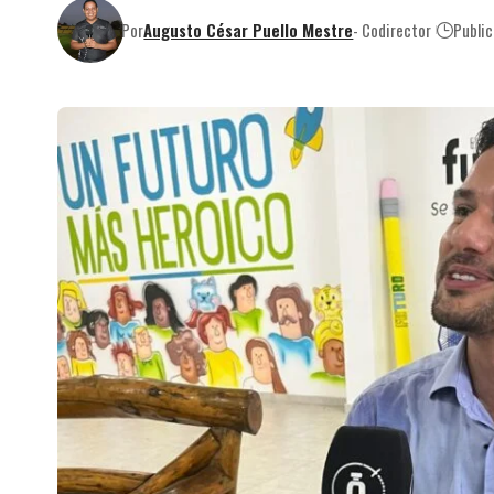
Por
Augusto César Puello Mestre
- Codirector
Publi