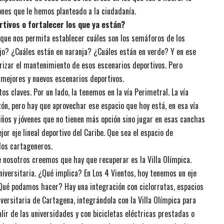
ones que le hemos planteado a la ciudadanía.
tivos o fortalecer los que ya están?
o que nos permita establecer cuáles son los semáforos de los
jo? ¿Cuáles están en naranja? ¿Cuáles están en verde? Y en ese
orizar el mantenimiento de esos escenarios deportivos. Pero
mejores y nuevos escenarios deportivos.
 claves. Por un lado, la tenemos en la vía Perimetral. La vía
ón, pero hay que aprovechar ese espacio que hoy está, en esa vía
ños y jóvenes que no tienen más opción sino jugar en esas canchas
or eje lineal deportivo del Caribe. Que sea el espacio de
los cartageneros.
 nosotros creemos que hay que recuperar es la Villa Olímpica.
versitaria. ¿Qué implica? En Los 4 Vientos, hoy tenemos un eje
¿Qué podamos hacer? Hay una integración con ciclorrutas, espacios
iversitaria de Cartagena, integrándola con la Villa Olímpica para
lir de las universidades y con bicicletas eléctricas prestadas o