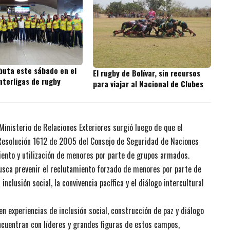
ebuta este sábado en el
El rugby de Bolívar, sin recursos
nterligas de rugby
para viajar al Nacional de Clubes
 Ministerio de Relaciones Exteriores surgió luego de que el
 Resolución 1612 de 2005 del Consejo de Seguridad de Naciones
iento y utilización de menores por parte de grupos armados.
busca prevenir el reclutamiento forzado de menores por parte de
nclusión social, la convivencia pacífica y el diálogo intercultural
en experiencias de inclusión social, construcción de paz y diálogo
 encuentran con líderes y grandes figuras de estos campos,