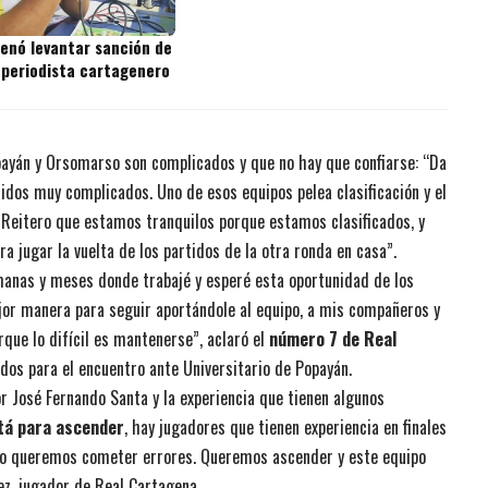
denó levantar sanción de
 periodista cartagenero
ayán y Orsomarso son complicados y que no hay que confiarse: “Da
idos muy complicados. Uno de esos equipos pelea clasificación y el
. Reitero que estamos tranquilos porque estamos clasificados, y
 jugar la vuelta de los partidos de la otra ronda en casa”.
emanas y meses donde trabajé y esperé esta oportunidad de los
jor manera para seguir aportándole al equipo, a mis compañeros y
rque lo difícil es mantenerse”, aclaró el
número 7 de Real
cados para el encuentro ante Universitario de Popayán.
r José Fernando Santa y la experiencia que tienen algunos
tá para ascender
, hay jugadores que tienen experiencia en finales
 no queremos cometer errores. Queremos ascender y este equipo
ez, jugador de Real Cartagena.