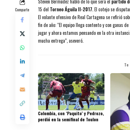
Steven Bermúdez habló de lo que será el
partido 
15 del
Torneo Águila II-2017
. El cotejo se disputa
Comparte
El volante ofensivo de Real Cartagena se refirió so
fin de año: “El equipo llega contento y con ganas 
jugar y ahora estamos pensando en la otra instanci
mucha entrega”, aseveró.
Te
Colombia, con ‘Paquito’ y Pedrozo,
perdió en la semifinal de Toulon