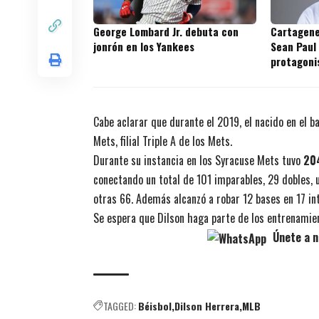
George Lombard Jr. debuta con
Cartagene
jonrón en los Yankees
Sean Paul
protagoni
prospecto
Cabe aclarar que durante el 2019, el nacido en el b
Mets, filial Triple A de los Mets.
Durante su instancia en los Syracuse Mets tuvo
204
conectando un total de
101 imparables, 29 dobles, u
otras 66
. Además alcanzó a robar 12 bases en 17 in
Se espera que Dilson haga parte de los entrenamien
Únete a n
TAGGED:
Béisbol
Dilson Herrera
MLB