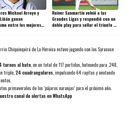
ros Michael Arroyo y
Reiver Sanmartín volvió a las
 Liñán ganan
Grandes Ligas y respondió con un
smo entre los mejores
doble play para sellar el triunfo de
s de la MLB
los Giants
arrio Chiquinquirá de La Heroica estuvo jugando con los Syracuse
 turnos al bate
, en un total de 117 partidos, bateando para .248,
n triple,
24 cuadrangulares
, impulsando 64 rayitas y anotando
tentos.
tos primaverales de los ‘pájaros naranjas’ para el próximo año.
uestro canal de alertas en WhatsApp