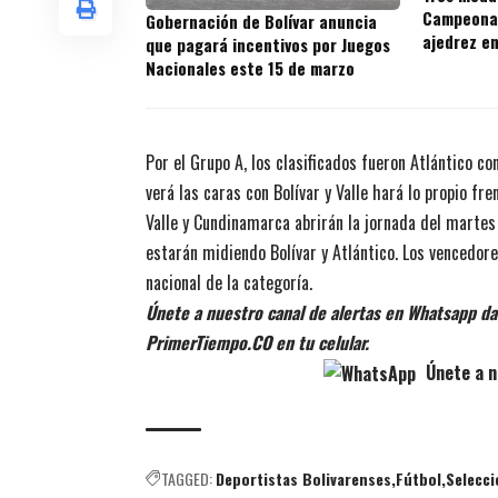
Campeonat
Gobernación de Bolívar anuncia
ajedrez e
que pagará incentivos por Juegos
Nacionales este 15 de marzo
Por el Grupo A, los clasificados fueron Atlántico c
verá las caras con Bolívar y Valle hará lo propio fr
Valle y Cundinamarca abrirán la jornada del martes 
estarán midiendo Bolívar y Atlántico. Los vencedore
nacional de la categoría.
Únete a nuestro canal de alertas en Whatsapp dan
PrimerTiempo.CO en tu celular.
Únete a n
TAGGED:
Deportistas Bolivarenses
Fútbol
Selecci