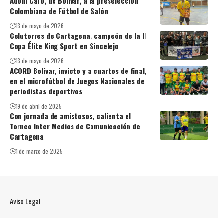
Adoni Caro, de Bolívar, a la preselección
Colombiana de Fútbol de Salón
13 de mayo de 2026
Celutorres de Cartagena, campeón de la II
Copa Élite King Sport en Sincelejo
13 de mayo de 2026
ACORD Bolívar, invicto y a cuartos de final,
en el microfútbol de Juegos Nacionales de
periodistas deportivos
19 de abril de 2025
Con jornada de amistosos, calienta el
Torneo Inter Medios de Comunicación de
Cartagena
1 de marzo de 2025
Aviso Legal