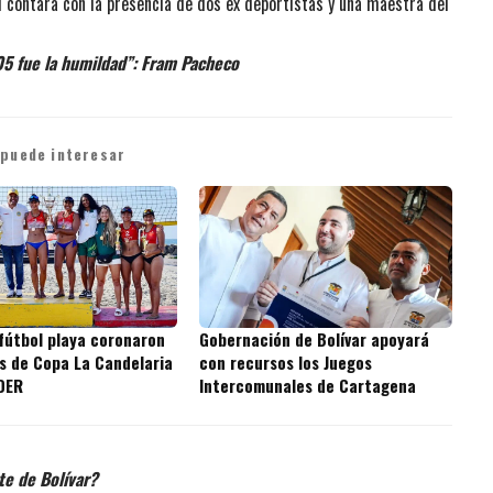
el contará con la presencia de dos ex deportistas y una maestra del
05 fue la humildad”: Fram Pacheco
 puede interesar
 fútbol playa coronaron
Gobernación de Bolívar apoyará
 de Copa La Candelaria
con recursos los Juegos
IDER
Intercomunales de Cartagena
te de Bolívar?