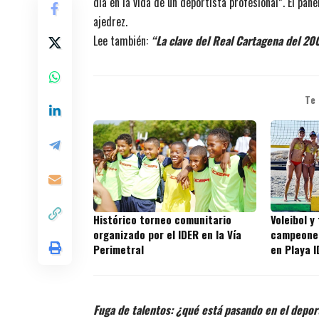
día en la vida de un deportista profesional”. El pan
ajedrez.
Lee también:
“La clave del Real Cartagena del 20
Te
Histórico torneo comunitario
Voleibol y
organizado por el IDER en la Vía
campeones
Perimetral
en Playa 
Fuga de talentos: ¿qué está pasando en el depor