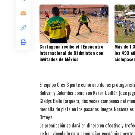
Cartagena recibe el I Encuentro
Más de 1.
Internacional de Bádminton con
los 493 a
invitados de México
ciclopaseo
torneo de
El equipo 0 es 3 parte como uno de los protagonista
Bolívar y Colombia como son Karen Guillén (que jug
Gledys Bello (arquera, dos veces campeona del mun
medalla de plata en los pasados Juegos Nacionales 
Ortega
La premiación se dará en dinero en efectivo y trofe
se han vinculado para acompañar económicamente est