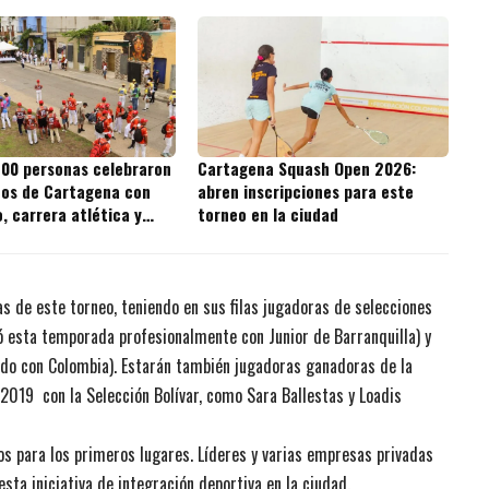
300 personas celebraron
Cartagena Squash Open 2026:
ños de Cartagena con
abren inscripciones para este
, carrera atlética y
torneo en la ciudad
 bola de trapo
s de este torneo, teniendo en sus filas jugadoras de selecciones
ó esta temporada profesionalmente con Junior de Barranquilla) y
do con Colombia). Estarán también jugadoras ganadoras de la
2019 con la Selección Bolívar, como Sara Ballestas y Loadis
os para los primeros lugares. Líderes y varias empresas privadas
a iniciativa de integración deportiva en la ciudad.