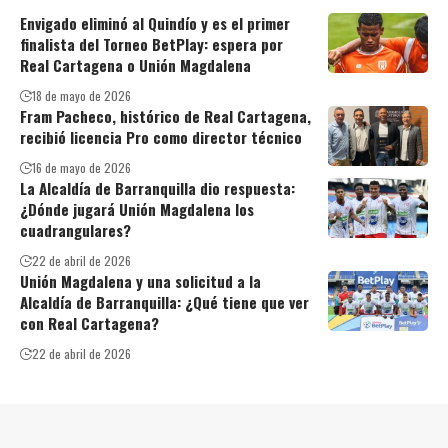
Envigado eliminó al Quindío y es el primer
finalista del Torneo BetPlay: espera por
Real Cartagena o Unión Magdalena
18 de mayo de 2026
Fram Pacheco, histórico de Real Cartagena,
recibió licencia Pro como director técnico
16 de mayo de 2026
La Alcaldía de Barranquilla dio respuesta:
¿Dónde jugará Unión Magdalena los
cuadrangulares?
22 de abril de 2026
Unión Magdalena y una solicitud a la
Alcaldía de Barranquilla: ¿Qué tiene que ver
con Real Cartagena?
22 de abril de 2026