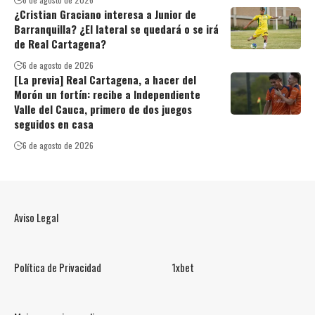
¿Cristian Graciano interesa a Junior de
Barranquilla? ¿El lateral se quedará o se irá
de Real Cartagena?
6 de agosto de 2026
[La previa] Real Cartagena, a hacer del
Morón un fortín: recibe a Independiente
Valle del Cauca, primero de dos juegos
seguidos en casa
6 de agosto de 2026
Aviso Legal
Política de Privacidad
1xbet