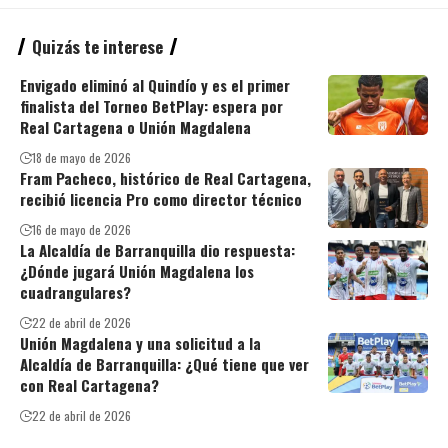
Quizás te interese
Envigado eliminó al Quindío y es el primer
finalista del Torneo BetPlay: espera por
Real Cartagena o Unión Magdalena
18 de mayo de 2026
Fram Pacheco, histórico de Real Cartagena,
recibió licencia Pro como director técnico
16 de mayo de 2026
La Alcaldía de Barranquilla dio respuesta:
¿Dónde jugará Unión Magdalena los
cuadrangulares?
22 de abril de 2026
Unión Magdalena y una solicitud a la
Alcaldía de Barranquilla: ¿Qué tiene que ver
con Real Cartagena?
22 de abril de 2026