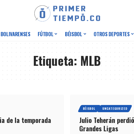
 BOLIVARENSES
FÚTBOL
BÉISBOL
OTROS DEPORTES
Etiqueta:
MLB
BÉISBOL
UNCATEGORIZED
ria de la temporada
Julio Teherán perdi
Grandes Ligas