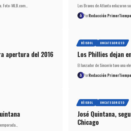
da. Foto: MLB.com…
Los Bravos de Atlanta enlazaron su
Por
Redacción PrimerTiempo
BÉISBOL
UNCATEGORIZED
ra apertura del 2016
Los Phillies dejan e
El lanzador de Sincerín tuvo una el
Por
Redacción PrimerTiempo
BÉISBOL
UNCATEGORIZED
Quintana
José Quintana, segu
Chicago
a temporada…