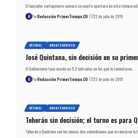
El lanzador cartagenero sumará su cuarta apertura en esta tempora
Por
Redacción PrimerTiempo.CO
22 de julio de 2019
BÉISBOL
UNCATEGORIZED
José Quintana, sin decisión en su prime
El bolivarense tuvo acción en 5.2 entradas en las que le conectaron…
Por
Redacción PrimerTiempo.CO
22 de julio de 2019
BÉISBOL
UNCATEGORIZED
Teherán sin decisión; el turno es para 
Teherán y Quintana son los únicos dos colombianos que arrancaron l