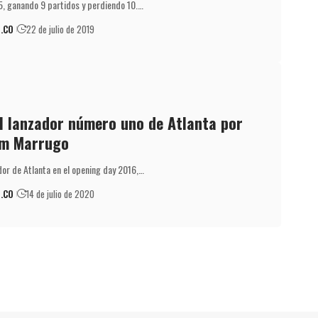
5, ganando 9 partidos y perdiendo 10.…
.CO
22 de julio de 2019
el lanzador número uno de Atlanta por
am Marrugo
or de Atlanta en el opening day 2016,…
.CO
14 de julio de 2020