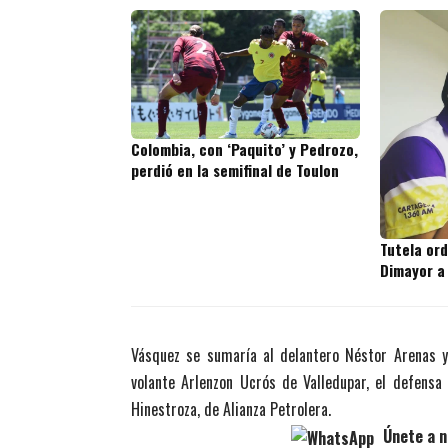
Colombia, con ‘Paquito’ y Pedrozo,
perdió en la semifinal de Toulon
Tutela or
Dimayor a
Vásquez se sumaría al delantero Néstor Arenas y 
volante Arlenzon Ucrós de Valledupar, el defensa
Hinestroza, de Alianza Petrolera.
Únete a n