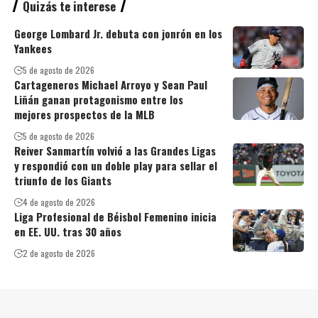
Quizás te interese
George Lombard Jr. debuta con jonrón en los
Yankees
5 de agosto de 2026
Cartageneros Michael Arroyo y Sean Paul
Liñán ganan protagonismo entre los
mejores prospectos de la MLB
5 de agosto de 2026
Reiver Sanmartín volvió a las Grandes Ligas
y respondió con un doble play para sellar el
triunfo de los Giants
4 de agosto de 2026
Liga Profesional de Béisbol Femenino inicia
en EE. UU. tras 30 años
2 de agosto de 2026