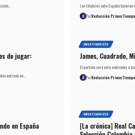
ección…
Los titulares ante España hicieron 
Por
Redacción PrimerTiempo
UNCATEGORIZED
es de jugar:
James, Cuadrado, Mi
El partido será este miércoles a la
mbia entrenó en…
Por
Redacción PrimerTiempo
UNCATEGORIZED
ando en España
[La crónica] Real C
Selección Colombia 