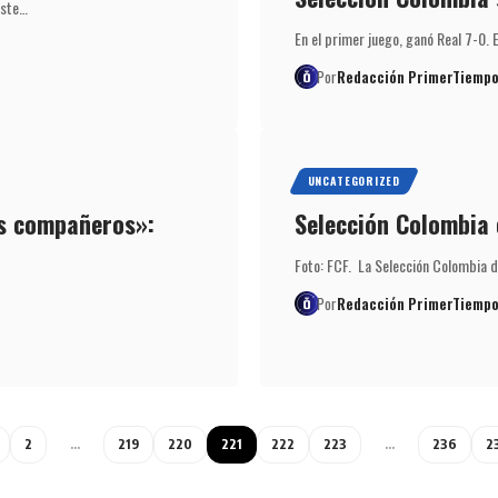
Este…
En el primer juego, ganó Real 7-0. 
Por
Redacción PrimerTiempo
UNCATEGORIZED
is compañeros»:
Selección Colombia
Foto: FCF. La Selección Colombia d
Por
Redacción PrimerTiempo
2
…
219
220
221
222
223
…
236
2