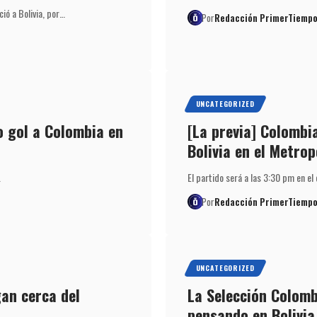
ó a Bolivia, por…
Por
Redacción PrimerTiempo
UNCATEGORIZED
o gol a Colombia en
[La previa] Colombia
Bolivia en el Metrop
…
El partido será a las 3:30 pm en el
Por
Redacción PrimerTiempo
UNCATEGORIZED
an cerca del
La Selección Colomb
pensando en Bolivia