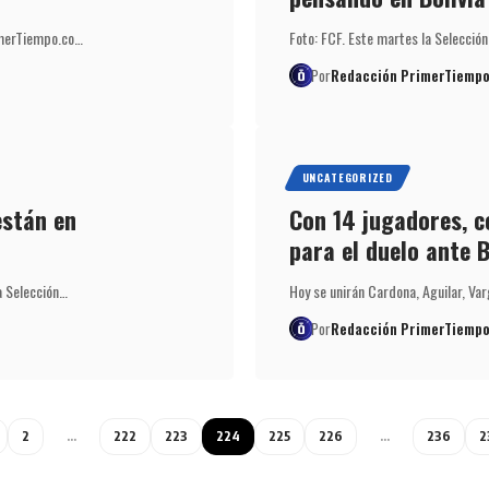
rimerTiempo.co…
Foto: FCF. Este martes la Selecció
Por
Redacción PrimerTiempo
UNCATEGORIZED
están en
Con 14 jugadores, c
para el duelo ante B
a Selección…
Hoy se unirán Cardona, Aguilar, Va
Por
Redacción PrimerTiempo
2
…
222
223
224
225
226
…
236
2